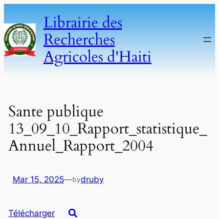
Skip
Librairie des
to
Recherches
content
Agricoles d'Haiti
Sante publique
13_09_10_Rapport_statistique_
Annuel_Rapport_2004
Mar 15, 2025
—
druby
by
Télécharger