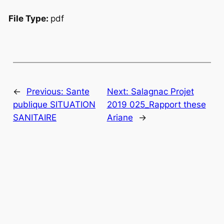
File Type:
pdf
←
Previous:
Sante
Next:
Salagnac Projet
publique SITUATION
2019 025_Rapport these
SANITAIRE
Ariane
→