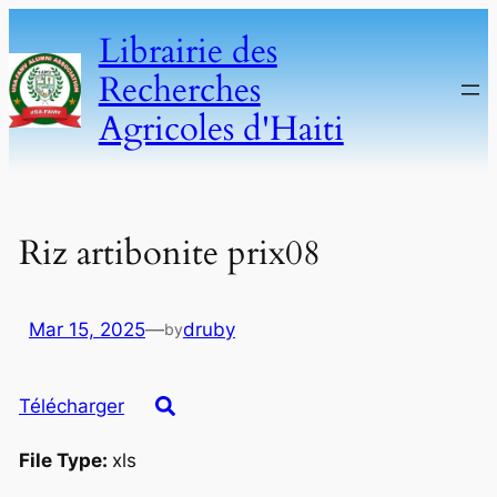
Skip
Librairie des
to
Recherches
content
Agricoles d'Haiti
Riz artibonite prix08
Mar 15, 2025
—
druby
by
Télécharger
File Type:
xls