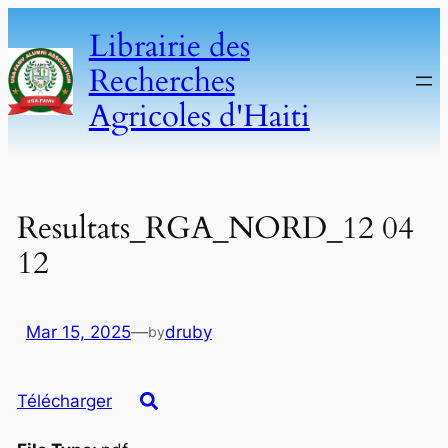
Skip
Librairie des
to
Recherches
content
Agricoles d'Haiti
Resultats_RGA_NORD_12 04
12
Mar 15, 2025
—
druby
by
Télécharger