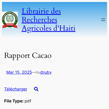
Skip
Librairie des
to
Recherches
content
Agricoles d'Haiti
Rapport Cacao
Mar 15, 2025
—
druby
by
Télécharger
File Type:
pdf