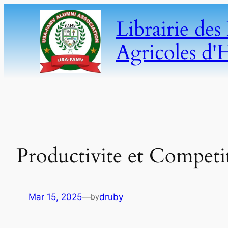
Skip
Librairie de
to
content
Agricoles d'H
Productivite et Competit
Mar 15, 2025
—
druby
by