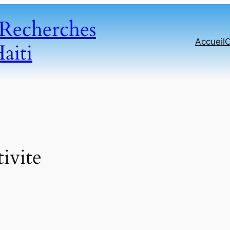
s Recherches
Accueil
C
aiti
ivite