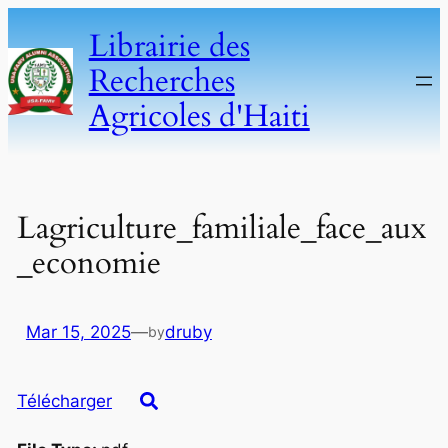
Skip
Librairie des
to
Recherches
content
Agricoles d'Haiti
Lagriculture_familiale_face_aux
_economie
Mar 15, 2025
—
druby
by
Télécharger