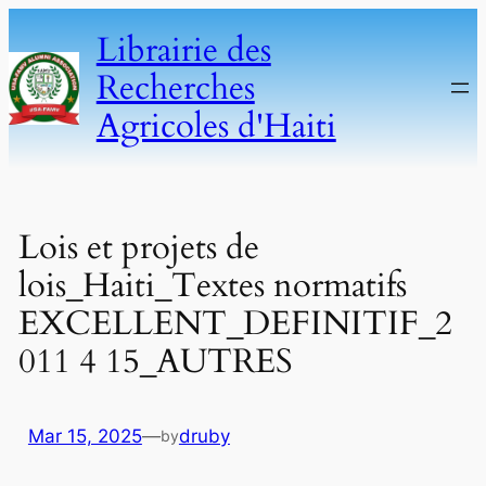
Skip
Librairie des
to
Recherches
content
Agricoles d'Haiti
Lois et projets de
lois_Haiti_Textes normatifs
EXCELLENT_DEFINITIF_2
011 4 15_AUTRES
Mar 15, 2025
—
druby
by